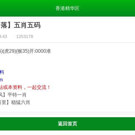
香港精华区
日落】五肖五码
:43
1253178
5)(虎29)(猴35)
开:0000准
资料
m
站或本资料，一起交流！
藏风】平特一肖
万里】稳猛六肖
返回首页